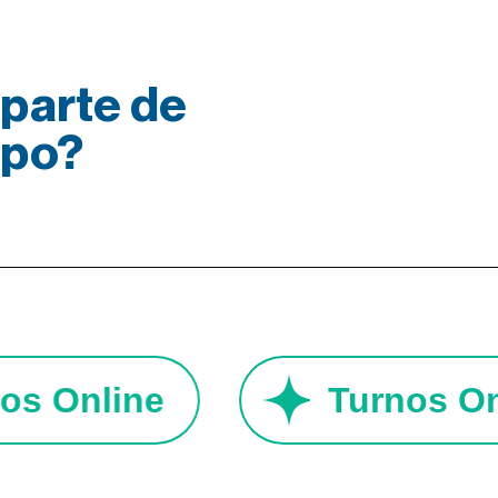
parte de
ipo?
rnos Online
Turnos 