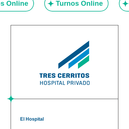
nos Online
Turnos Online
El Hospital