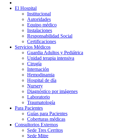
El Hospital
Institucional
Autoridades
Equipo médico
Instalaciones
Responsabilidad Social
Certificaciones
Servicios Médicos
Guardia Adultos y Pediátrica
Unidad terapia intensiva
Cirugía
Internación
Hemodinamia
Hospital de día
Nursery
Diagnóstico por imágenes
Laboratorio
Traumatología
Para Pacientes
Guías para Pacientes
Coberturas médicas
Consultorios Externos
Sede Tres Cerritos
Sede Mitre