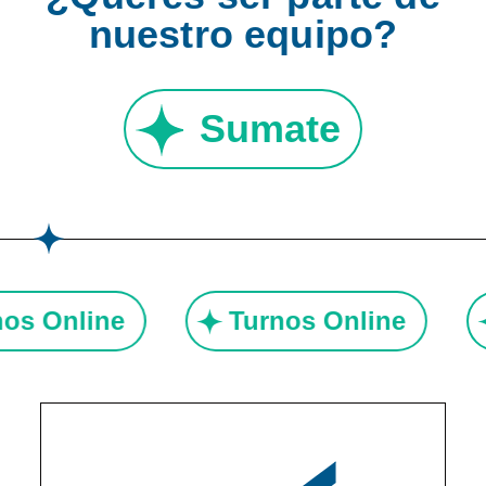
nuestro equipo?
Sumate
rnos Online
Turnos Online