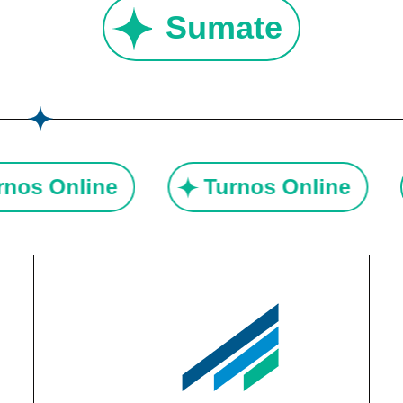
Sumate
urnos Online
Turnos Online