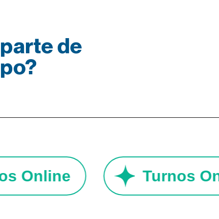
parte de
ipo?
rnos Online
Turnos 