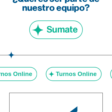
nuestro equipo?
Sumate
urnos Online
Turnos Online