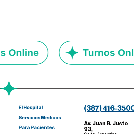
rnos Online
Turnos 
(387) 416-350
El Hospital
Servicios Médicos
Av. Juan B. Justo
Para Pacientes
93,