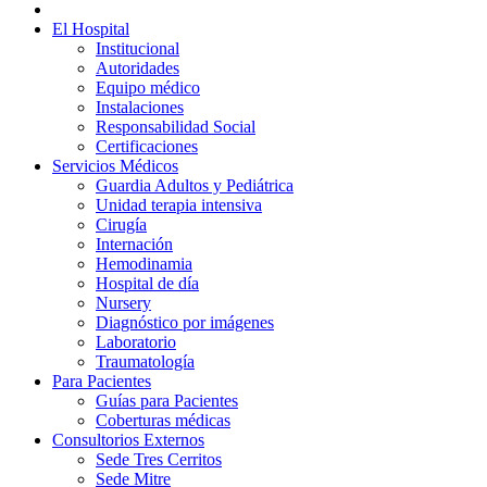
El Hospital
Institucional
Autoridades
Equipo médico
Instalaciones
Responsabilidad Social
Certificaciones
Servicios Médicos
Guardia Adultos y Pediátrica
Unidad terapia intensiva
Cirugía
Internación
Hemodinamia
Hospital de día
Nursery
Diagnóstico por imágenes
Laboratorio
Traumatología
Para Pacientes
Guías para Pacientes
Coberturas médicas
Consultorios Externos
Sede Tres Cerritos
Sede Mitre