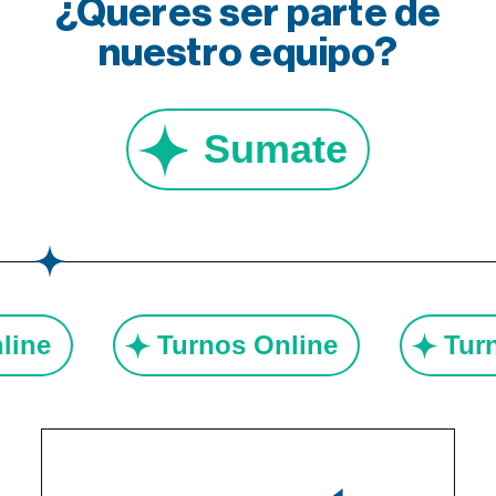
¿Queres ser parte de
nuestro equipo?
Sumate
nline
Turnos Online
Tu